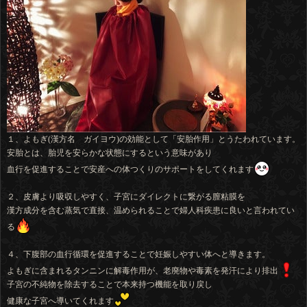
１、よもぎ(漢方名 ガイヨウ)の効能として「安胎作用」とうたわれています。
安胎とは、胎児を安らかな状態にするという意味があり
血行を促進することで安産への体つくりのサポートをしてくれます
２、皮膚より吸収しやすく、子宮にダイレクトに繋がる膣粘膜を
漢方成分を含む蒸気で直接、温められることで婦人科疾患に良いと言われてい
る
４、下腹部の血行循環を促進することで妊娠しやすい体へと導きます。
よもぎに含まれるタンニンに解毒作用が、老廃物や毒素を発汗により排出
子宮の不純物を除去することで本来持つ機能を取り戻し
健康な子宮へ導いてくれます