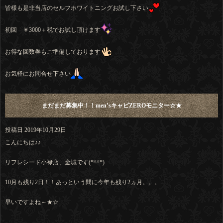
皆様も是非当店のセルフホワイトニングお試し下さい
初回 ￥3000＋税でお試し頂けます
お得な回数券もご準備しております
お気軽にお問合せ下さい
まだまだ募集中！！men’sキャビZEROモニター☆★
投稿日
2019年10月29日
こんにちは♪♪
リフレシード小禄店、金城です(*^^*)
10月も残り2日！！あっという間に今年も残り2ヵ月。。。
早いですよね～★☆