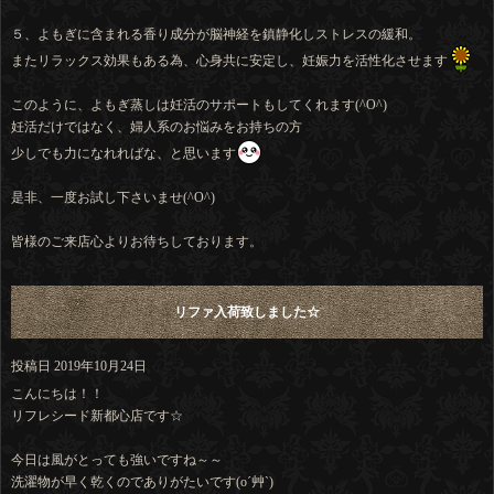
５、よもぎに含まれる香り成分が脳神経を鎮静化しストレスの緩和。
またリラックス効果もある為、心身共に安定し、妊娠力を活性化させます
このように、よもぎ蒸しは妊活のサポートもしてくれます(^O^)
妊活だけではなく、婦人系のお悩みをお持ちの方
少しでも力になれればな、と思います
是非、一度お試し下さいませ(^O^)
皆様のご来店心よりお待ちしております。
リファ入荷致しました☆
投稿日
2019年10月24日
こんにちは！！
リフレシード新都心店です☆
今日は風がとっても強いですね～～
洗濯物が早く乾くのでありがたいです(o´艸`)