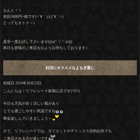
なんと！！
初回3000円+税です(=´∀｀)人(´∀｀=)
とってもオトク～♪
是非一度お試し下さいませ(((o(^ ▽ ^ )o)))
本日も皆様のご来店を心よりお待ちしております♪
妊活にオススメなよもぎ蒸し
投稿日
2019年10月25日
こんにちは！リフレシード新都心店です(^O^)
今日も天気が良く涼しい風があり
とても過ごしやすい気温ですね
華金楽しんでいきましょう～
さて、リフレシードでは、ダイエットやデトックス目的以外でも
ご来店される方が多いです