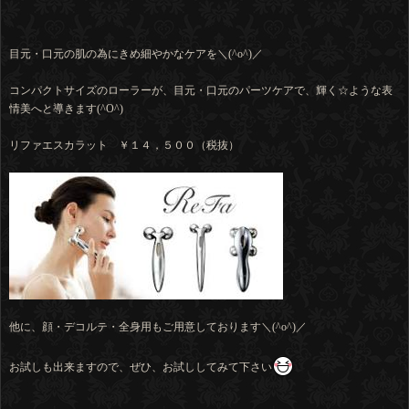
目元・口元の肌の為にきめ細やかなケアを＼(^o^)／
コンパクトサイズのローラーが、目元・口元のパーツケアで、輝く☆ような表
情美へと導きます(^O^)
リファエスカラット ￥１４，５００（税抜）
他に、顔・デコルテ・全身用もご用意しております＼(^o^)／
お試しも出来ますので、ぜひ、お試ししてみて下さい