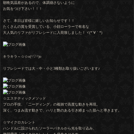
朝晩気温差があるので、体調崩さないように
お気をつけ下さい！！！
さて、本日は皆様に嬉しいお知らせです！！
たくさんの賞を受賞している、小顔ローラーで有名な
大人気のリファがリフレシードに入荷致しました！ヾ(*´∀｀*)
キラキラ～☆☆o(^▽^)o
リフレシードでは大・中・小と3種類お取り扱いございます♪
☆エステティックメソッド
プロの手技、「二ーディング」の複雑で高度な動きを再現。
深く、つまみ流す動きで、ハリと艶のある引き締まった肌へと導きます。
☆マイクロカレント
ハンドルに設けられたソーラーパネルから光を取り込み、