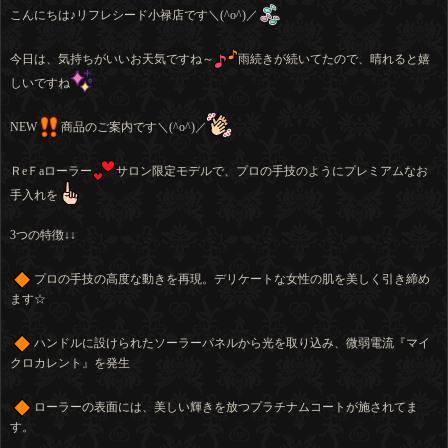
こんにちは♪リフレシード小禄店です＼(^o^)／
今日は、気持ちがいいお天気ですね～
雨続きが続いてたので、晴れると嬉
しいですね
NEW
商品のご案内です＼(^o^)／
ＲeＦaローラー
サロン限定モデルで、プロの手技のようにプレミアムなお
手入れを
3つの特徴↓↓
プロの手技の高度な動きを再現。デリケートな女性の肌を美しく引き締め
ます☆
ハンドルに設けられたソーラーパネルから光を取り込み、微弱電流『マイ
クロカレント』を発生
ローラーの表面には、美しい輝きを放つプラチナムコートが施されてま
す。