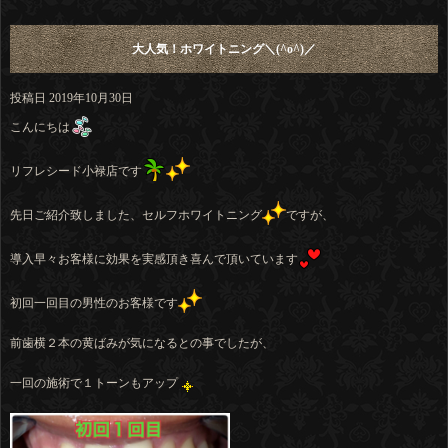
大人気！ホワイトニング＼(^o^)／
投稿日
2019年10月30日
こんにちは
リフレシード小禄店です
先日ご紹介致しました、セルフホワイトニング
ですが、
導入早々お客様に効果を実感頂き喜んで頂いています
初回一回目の男性のお客様です
前歯横２本の黄ばみが気になるとの事でしたが、
一回の施術で１トーンもアップ