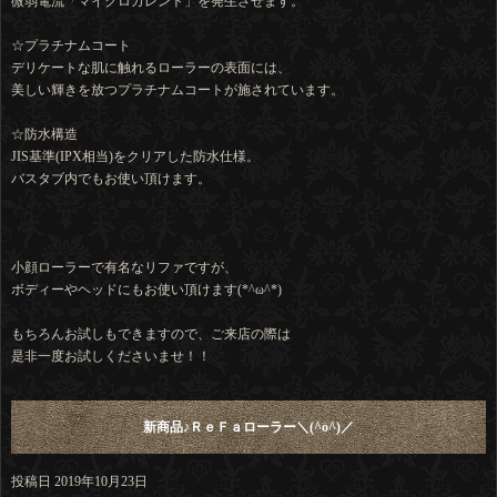
微弱電流「マイクロカレント」を発生させます。
☆プラチナムコート
デリケートな肌に触れるローラーの表面には、
美しい輝きを放つプラチナムコートが施されています。
☆防水構造
JIS基準(IPX相当)をクリアした防水仕様。
バスタブ内でもお使い頂けます。
小顔ローラーで有名なリファですが、
ボディーやヘッドにもお使い頂けます(*^ω^*)
もちろんお試しもできますので、ご来店の際は
是非一度お試しくださいませ！！
新商品♪ＲｅＦａローラー＼(^o^)／
投稿日
2019年10月23日