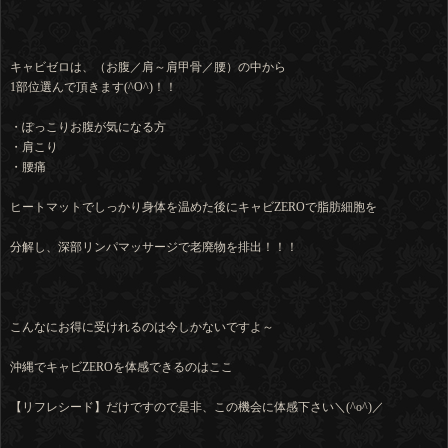
キャビゼロは、（お腹／肩～肩甲骨／腰）の中から
1部位選んで頂きます(^O^)！！
・ぽっこりお腹が気になる方
・肩こり
・腰痛
ヒートマットでしっかり身体を温めた後にキャビZEROで脂肪細胞を
分解し、深部リンパマッサージで老廃物を排出！！！
こんなにお得に受けれるのは今しかないですよ～
沖縄でキャビZEROを体感できるのはここ
【リフレシード】だけですので是非、この機会に体感下さい＼(^o^)／