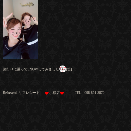
流行りに乗ってSNOWしてみました
(笑)
Refreseed -リフレシード-
小禄店
TEL 098-851-3870