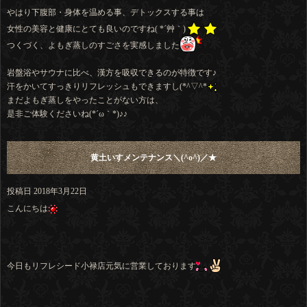
やはり下腹部・身体を温める事、デトックスする事は
女性の美容と健康にとても良いのですね( *´艸｀)
つくづく、よもぎ蒸しのすごさを実感しました
岩盤浴やサウナに比べ、漢方を吸収できるのが特徴です♪
汗をかいてすっきりリフレッシュもできますし(*^▽^*
まだよもぎ蒸しをやったことがない方は、
是非ご体験くださいね(*´ω｀*)♪♪
黄土いすメンテナンス＼(^o^)／★
投稿日
2018年3月22日
こんにちは
今日もリフレシード小禄店元気に営業しております