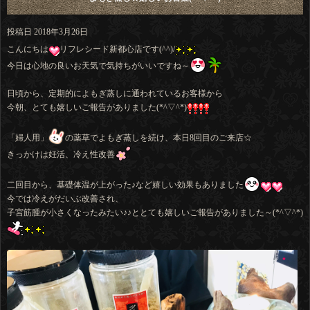
投稿日
2018年3月26日
こんにちは
リフレシード新都心店です(^^)/
今日は心地の良いお天気で気持ちがいいですね～
日頃から、定期的によもぎ蒸しに通われているお客様から
今朝、とても嬉しいご報告がありました(*^▽^*)
「婦人用」
の薬草でよもぎ蒸しを続け、本日8回目のご来店☆
きっかけは妊活、冷え性改善
二回目から、基礎体温が上がった♪など嬉しい効果もありました
今では冷えがだいぶ改善され、
子宮筋腫が小さくなったみたい♪♪ととても嬉しいご報告がありました～(*^▽^*)