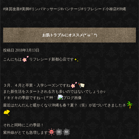
#体質改善
#美脚
#リンパマッサージ
#バンテージ
#リフレシード小禄店
#沖縄
お肌トラブルにオススメ(*´ω｀*)
投稿日
2018年3月13日
こんにちは
リフレシード新都心店です
３月、４月と卒業・入学シーズンですね
また新生活をスタートされる方も多いのではないでしょうか♪
ドキドキの季節ですね～( *´艸｀)
最近はだんだんと暖かくなり沖縄も春？夏？（笑）が近づいてきましたネ
それと同時にこの季節！
紫外線がとても急増します