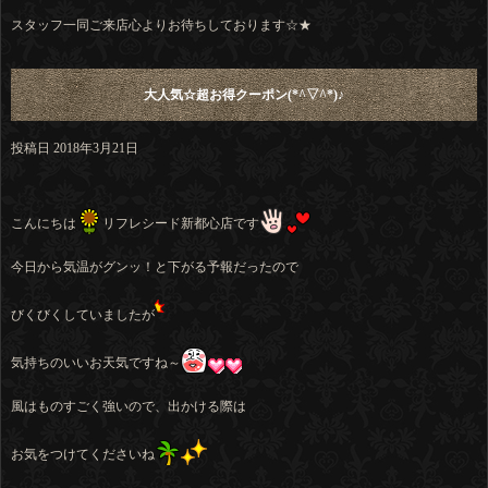
スタッフ一同ご来店心よりお待ちしております☆★
大人気☆超お得クーポン(*^▽^*)♪
投稿日
2018年3月21日
こんにちは
リフレシード新都心店です
今日から気温がグンッ！と下がる予報だったので
びくびくしていましたが
気持ちのいいお天気ですね～
風はものすごく強いので、出かける際は
お気をつけてくださいね