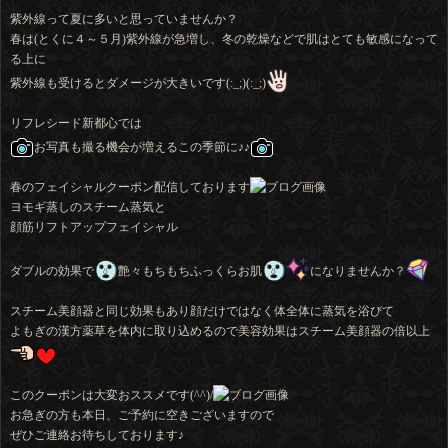
紫外線って夏に多いと思っていませんか？
春は(とくに４～５月)紫外線が急増し、冬の乾燥などで肌はとても敏感になって
る上に
紫外線も受けるとダメージが大きいです(:_;)(:_;)
リフレシード新都心では
お写真も撮る機会が増えるこの季節に♪♪
春のフェイシャルクーポン配信しております
ヨモギ蒸しのスチーム蒸気と
顔筋リフトアップフェイシャル
ダブルの効果で
艶々もちもちふっくらお肌
になりませんか？
スチーム美顔器と同じ効果もあり顔だけではなく体全体に蒸気を浴びて
よもぎの漢方薬草を体内に取り込めるので美容効果はスチーム美顔器の倍以上
このクーポンは大変おススメです(^^)/
お急ぎの方も本日、ご予約に空きございますので
ぜひご連絡お待ちしております♪