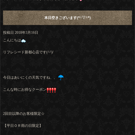
本日空きございます(*^▽^*)
投稿日
2018年3月16日
こんにちは
リフレシード新都心店です(^^)/
今日はあいにくの天気ですね、、
こんな時にお得なクーポン
2回目以降のお客様限定☆
【平日ＯＲ雨の日限定】