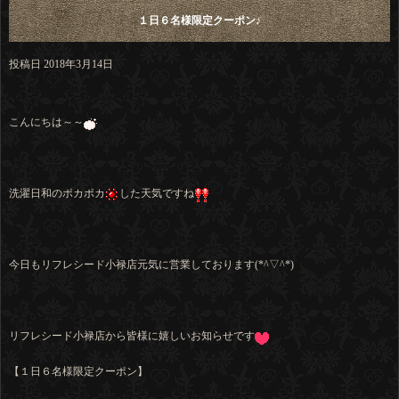
１日６名様限定クーポン♪
投稿日
2018年3月14日
こんにちは～～
洗濯日和のポカポカ
した天気ですね
今日もリフレシード小禄店元気に営業しております(*^▽^*)
リフレシード小禄店から皆様に嬉しいお知らせです
【１日６名様限定クーポン】