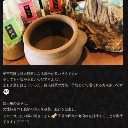
子宮筋腫は経過観察になる場合が多いそうですが、
少しでも不安があると心配ですよね(:_;)
よもぎ蒸しはこういった、婦人科系の対策・予防として通われる方も多いです
婦人用の薬草は、
女性特有の下腹部の冷えを改善、血行を促進し、
それに伴った内臓の働きにより
子宮や卵巣の老廃物も排泄することが期待
できます(*^▽^*)