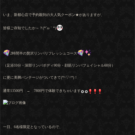
いま、新都心店で予約殺到の大人気クーポン★がありますが、
皆様ご存知でしたか～？(*´ω｀*)
2時間半の贅沢リンパリフレッシュコース
（足浴10分・深部リンパボディ90分・顔筋リンパフェイシャル60分）
に更に美脚バンテージがついてきて(*^▽^*)！
通常13500円 → 7800円で体験できちゃいます
一日、6名様限定となっているので、