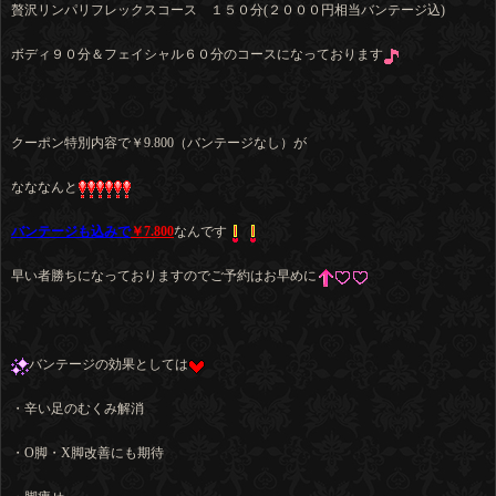
贅沢リンパリフレックスコース １５０分(２０００円相当バンテージ込)
ボディ９０分＆フェイシャル６０分のコースになっております
クーポン特別内容で￥9.800（バンテージなし）が
なななんと
バンテージも込みで
￥7.800
なんです
早い者勝ちになっておりますのでご予約はお早めに
バンテージの効果としては
・辛い足のむくみ解消
・O脚・X脚改善にも期待