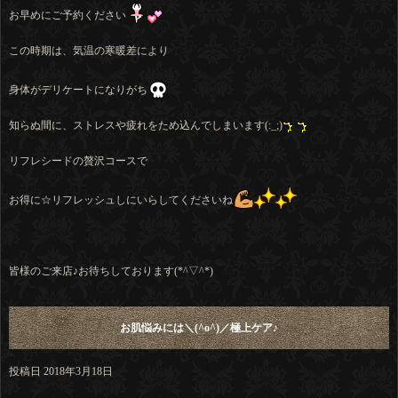
お早めにご予約ください
この時期は、気温の寒暖差により
身体がデリケートになりがち
知らぬ間に、ストレスや疲れをため込んでしまいます(:_;)
リフレシードの贅沢コースで
お得に☆リフレッシュしにいらしてくださいね
皆様のご来店♪お待ちしております(*^▽^*)
お肌悩みには＼(^o^)／極上ケア♪
投稿日
2018年3月18日