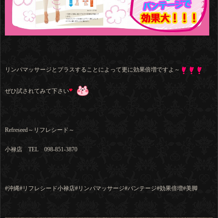
リンパマッサージとプラスすることによって更に効果倍増ですよ～
ぜひ試されてみて下さい
Refreseed～リフレシード～
小禄店 TEL 098-851-3870
#沖縄
#リフレシード小禄店
#リンパマッサージ
#バンテージ
#効果倍増
#美脚