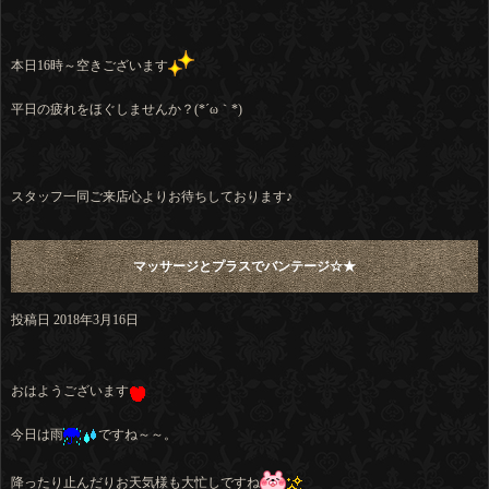
本日16時～空きございます
平日の疲れをほぐしませんか？(*´ω｀*)
スタッフ一同ご来店心よりお待ちしております♪
マッサージとプラスでバンテージ☆★
投稿日
2018年3月16日
おはようございます
今日は雨
ですね～～。
降ったり止んだりお天気様も大忙しですね