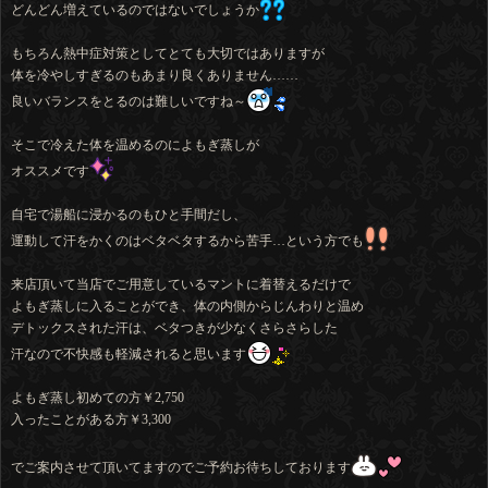
どんどん増えているのではないでしょうか
もちろん熱中症対策としてとても大切ではありますが
体を冷やしすぎるのもあまり良くありません……
良いバランスをとるのは難しいですね～
そこで冷えた体を温めるのによもぎ蒸しが
オススメです
自宅で湯船に浸かるのもひと手間だし、
運動して汗をかくのはベタベタするから苦手…という方でも
来店頂いて当店でご用意しているマントに着替えるだけで
よもぎ蒸しに入ることができ、体の内側からじんわりと温め
デトックスされた汗は、ベタつきが少なくさらさらした
汗なので不快感も軽減されると思います
よもぎ蒸し初めての方￥2,750
入ったことがある方￥3,300
でご案内させて頂いてますのでご予約お待ちしております