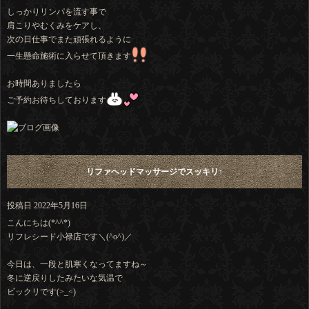
しっかりリンパを流す事で
肩こりやむくみをケアし、
次の日仕事でまた頑張れるように
一生懸命施術に入らせて頂きます
お時間ありましたら
ご予約お待ちしております
リファヘッドマッサージでスッキリ↑
投稿日
2022年5月16日
こんにちは(*^^*)
リフレシード小禄店です＼(^o^)／
今日は、一段と肌寒くなってますね～
冬に逆戻りしたみたいな気温で
ビックリです(>_<)