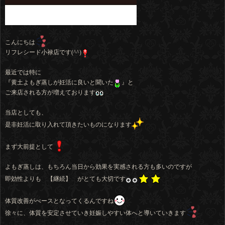
こんにちは
リフレシード小禄店です(^^)
最近では特に
『黄土よもぎ蒸しが妊活に良いと聞いた
』と
ご来店される方が増えております
当店としても、
是非妊活に取り入れて頂きたいものになります
まず大前提として
よもぎ蒸しは、もちろん当日から効果を実感される方も多いのですが
即効性よりも 【継続】 がとても大切です
体質改善がべースとなってくるんですね
徐々に、体質を安定させていき妊娠しやすい体へと導いていきます