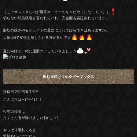
そこでオススメなのが痩身メニューのキャビゼロになっています
切らない脂肪吸引と言われていれ、安全面も実証されています。
脂肪の硬さやセルライトの量にによってばらつきはありますが、
大体5回で変化を感じられる方が多いです
夏に向けて一緒に脂肪ケアしていきましょう
飲む日焼け止め☆ビーマックス
投稿日
2022年6月20日
こんにちは～(*^^*)！！
今年の梅雨は
たくさん雨が降りましたね(>_<)！
やっぱり晴れてると
気持ちいいですね～