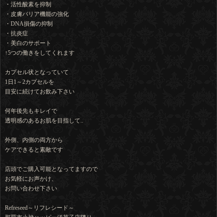
・活性酸素を抑制
・皮膚バリア機能の強化
・DNA損傷の抑制
・抗炎症
・美白のサポート
↑5つの働きをしてくれます
カプセル状となっていて
1日1～2カプセルを
目安に続けてお飲み下さい
何年後先もキレイで
透明感のあるお肌を目指して..
外側、内側の両方から
ケアできると素敵です
店頭でご購入可能となってますので
お気軽にお声かけ、
お問い合わせ下さい
Refreseed～リフレシード～