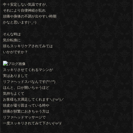
中々安定しない気温ですが、
それにより自律神経が乱れ
頭痛や身体の不調が出やすい時期
かなと思います(>_<)
そんな時は
気分転換に
頭もスッキリケアされてみては
いかがですか？
スッキリさせてくれるマシンが
実はありまして
リファヘッドスパなんです(*^^*)
ほんと、口が開いちゃうほど
気持ちよくて
お客様も大満足してくれます＼(^o^)／
頭皮が凝り固まっている時や
頭痛が頻繁におきちゃう方は
リファヘッドマッサージで
一度スッキリされてみて下さい(^o^)/