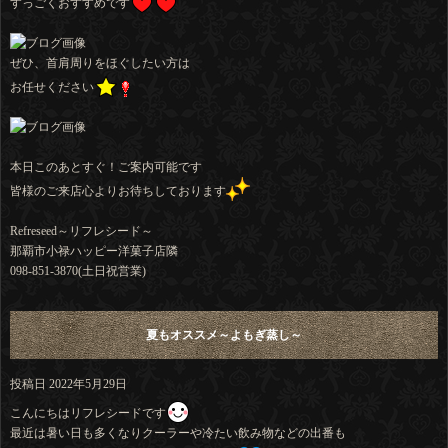
すっごくおすすめです
ぜひ、首肩周りをほぐしたい方は
お任せください
本日このあとすぐ！ご案内可能です
皆様のご来店心よりお待ちしております
Refreseed～リフレシード～
那覇市小禄ハッピー洋菓子店隣
098-851-3870(土日祝営業)
夏もオススメ～よもぎ蒸し～
投稿日
2022年5月29日
こんにちはリフレシードです
最近は暑い日も多くなりクーラーや冷たい飲み物などの出番も