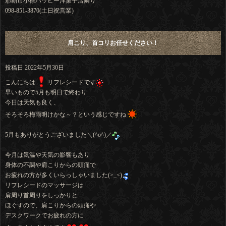
那覇市小禄ハッピー洋菓子店隣り
098-851-3870(土日祝営業)
肩こり、首コリお任せください！
投稿日
2022年5月30日
こんにちは
リフレシードです
早いもので5月も明日で終わり
今日は天気も良く、
そろそろ梅雨明けかな～？という感じですね
5月もありがとうございました＼(^o^)／
今月は気温や天気の影響もあり
身体の不調や肩こりからの頭痛で
お疲れの方が多くいらっしゃいました(>_<)
リフレシードのマッサージは
肩周り首周りをしっかりと
ほぐすので、肩こりからの頭痛や
デスクワークでお疲れの方に