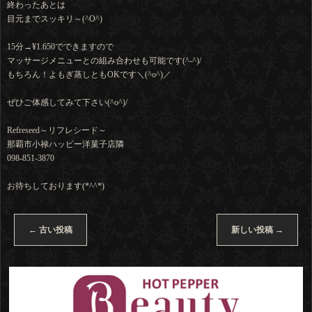
終わったあとは
目元までスッキリ～(^O^)
15分→¥1.650でできますので
マッサージメニューとの組み合わせも可能です(^-^)/
もちろん！よもぎ蒸しともOKです＼(^o^)／
ぜひご体感してみて下さい(^o^)/
Refreseed～リフレシード～
那覇市小禄ハッピー洋菓子店隣
098-851-3870
お待ちしております(*^^*)
←
古い投稿
新しい投稿
→