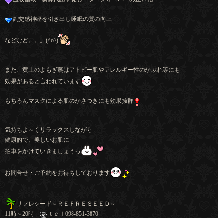
副交感神経を引き出し睡眠の質の向上
などなど。。。(^o^)
また、黄土のよもぎ蒸はアトピー肌やアレルギー性のかぶれ等にも
効果があると言われています
もちろんマスクによる肌のかさつきにも効果抜群
気持ちよ～くリラックスしながら
健康的で、美しいお肌に
拍車をかけていきましょうっ
お問合せ・ご予約をお待ちしております
リフレシード～ＲＥＦＲＥＳＥＥＤ～
11時～20時
ｔｅｌ098-851-3870