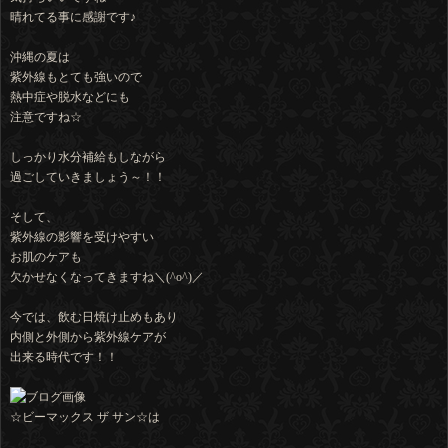
晴れてる事に感謝です♪
沖縄の夏は
紫外線もとても強いので
熱中症や脱水などにも
注意ですね☆
しっかり水分補給もしながら
過ごしていきましょう～！！
そして、
紫外線の影響を受けやすい
お肌のケアも
欠かせなくなってきますね＼(^o^)／
今では、飲む日焼け止めもあり
内側と外側から紫外線ケアが
出来る時代です！！
☆ビーマックス ザ サン☆は