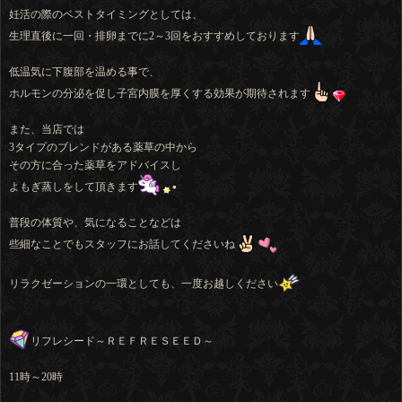
妊活の際のベストタイミングとしては、
生理直後に一回・排卵までに2～3回をおすすめしております
低温気に下腹部を温める事で、
ホルモンの分泌を促し子宮内膜を厚くする効果が期待されます
また、当店では
3タイプのブレンドがある薬草の中から
その方に合った薬草をアドバイスし
よもぎ蒸しをして頂きます
普段の体質や、気になることなどは
些細なことでもスタッフにお話してくださいね
リラクゼーションの一環としても、一度お越しください
リフレシード～ＲＥＦＲＥＳＥＥＤ～
11時～20時