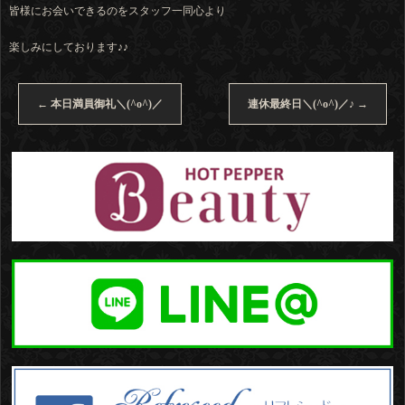
皆様にお会いできるのをスタッフ一同心より
楽しみにしております♪♪
←
本日満員御礼＼(^o^)／
連休最終日＼(^o^)／♪
→