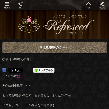
本日満員御礼＼(^o^)／
投稿日
2018年9月23日
こんにちは
Refreseed小禄店です♪
とっても有難い事に本日も満員となりました(*^^*)☆
いつもリフレシード小禄店をご利用頂き