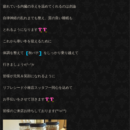
疲れている内臓の冷えを温めてくれるのは勿論
自律神経の乱れまでも整え、質の良い睡眠も
とれるようになります
これから寒い冬を迎えるために
体調を整えて
秋バテ
をしっかり乗り越えて
行きましょうv(^-^)v
皆様が元気＆笑顔になれるように
リフレシード小禄店スッタフ一同心を込めて
お手伝いをさせて頂きます
皆様のご来店お待ちしております(*^o^*)