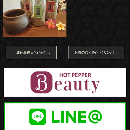
←
連休最終日＼(^o^)／♪
お腹のむくみ(>_<)リンパ
→