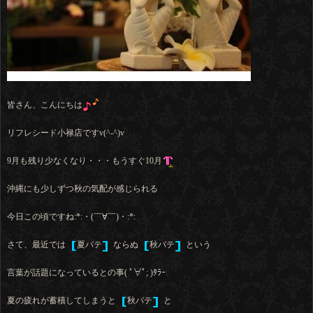
皆さん、こんにちは
リフレシード小禄店ですv(^-^)v
9月も残り少なくなり・・・もうすぐ10月
沖縄にも少しずつ秋の気配が感じられる
今日この頃ですね:*:・(￣∀￣)・:*:
さて、最近では
夏バテ
ならぬ
秋バテ
という
言葉が話題になっているとの事( ﾟ∀ﾟ; )ﾀﾗｰ
夏の疲れが蓄積してしまうと
秋バテ
と