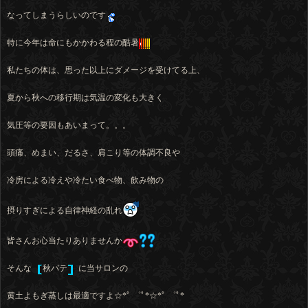
なってしまうらしいのです
特に今年は命にもかかわる程の酷暑
私たちの体は、思った以上にダメージを受けてる上、
夏から秋への移行期は気温の変化も大きく
気圧等の要因もあいまって。。。
頭痛、めまい、だるさ、肩こり等の体調不良や
冷房による冷えや冷たい食べ物、飲み物の
摂りすぎによる自律神経の乱れ
皆さんお心当たりありませんか
そんな
秋バテ
に当サロンの
黄土よもぎ蒸しは最適ですよ☆*ﾟ ゜ﾟ*☆*ﾟ ゜ﾟ*