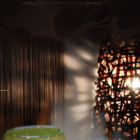
10月突入！！(^^)/☆|リラクゼーションサロン Refreseed