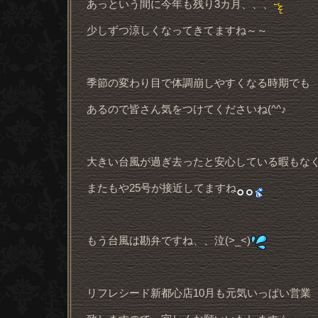
あっという間に今年も残り3カ月、、、
少しずつ涼しくなってきてますね～～
季節の変わり目で体調崩しやすくなる時期でも
あるので皆さん気をつけてくださいね(^^♪
大きい台風が過ぎ去ったと安心している暇もな
またもや25号が接近してますね
もう台風は勘弁ですね、、泣(>_<)
リフレシード新都心店10月も元気いっぱい営業