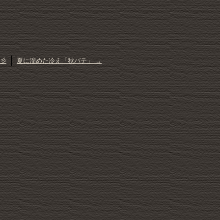
彡
夏に溜めた冷え「秋バテ」
→