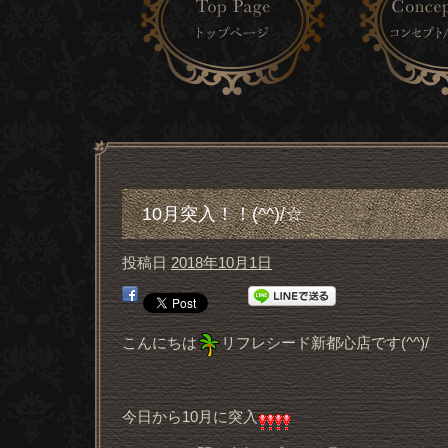
10月突入！！(^^)/☆
投稿日
2018年10月1日
こんにちは
リフレシード新都心店です(^^)/
今日から10月に突入