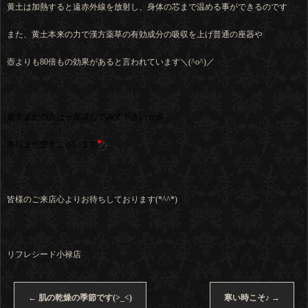
黄土は加熱すると遠赤外線を放射し、身体の芯まで温める事ができるのです
また、黄土本来の力で漢方薬草の有効成分の吸収を上げ普通の座器や
壺よりも80倍もの効果があると言われています＼(^o^)／
是非まだの方は一度試してみて下さい☆彡
本日まだ空きございます
皆様のご来店心よりお待ちしております(*^^*)
リフレシード小禄店
←
肌の乾燥の季節です(>_<)
寒い時こそ♪
→