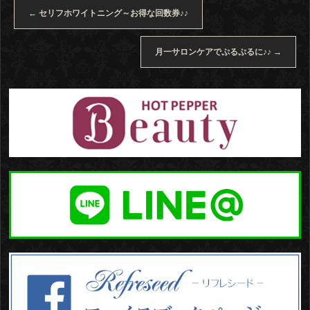
←
セリフホワイトニング～お得な回数券♪♪
月一サロンケアでぷるぷるに♪♪
→