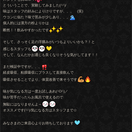
とういうことで、実験してみました(^^)/
味はスタッフの好みによりけりですが、、、 (笑)
ウコンに似た？味で苦みが少しあり、、、
個人的には漢方の粉よりかは
断然！！飲みやすかったです
そして、さっそく足の浮腫みがいつもよりいいかも？！と
感じるスタッフも
そして、なんだかお通じも良くなりそうな気がしてます！！
まだ検証中ですが、、、
経皮吸収、粘膜吸収にプラスして直接飲んで
吸収させることでより、体質改善で来そうです
味が気になる方は一度お試しあれ(^O^)／
味が苦手だったらお風呂で使えるので
無駄にはなりませんよ～
オススメです(^^)/気になる方はスタッフまで☆
みなさまのご来店心よりお待ちしております