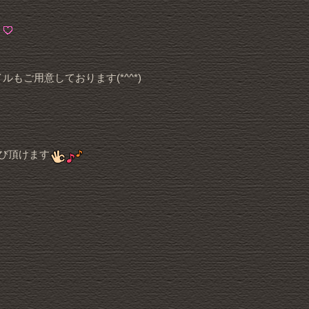
！
もご用意しております(*^^*)
び頂けます