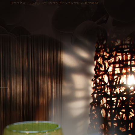
リラックス～～しましょ(^^♪|リラクゼーションサロン Refreseed