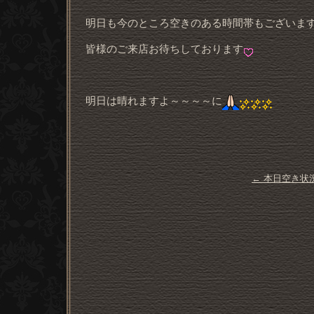
明日も今のところ空きのある時間帯もございま
皆様のご来店お待ちしております
明日は晴れますよ～～～～に
←
本日空き状