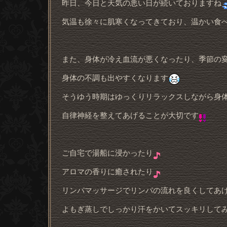
昨日、今日と天気の悪い日が続いておりますね
気温も徐々に肌寒くなってきており、温かい食
また、身体が冷え血流が悪くなったり、季節の
身体の不調も出やすくなります
そうゆう時期はゆっくりリラックスしながら身
自律神経を整えてあげることが大切です
ご自宅で湯船に浸かったり
アロマの香りに癒されたり
リンパマッサージでリンパの流れを良くしてあ
よもぎ蒸しでしっかり汗をかいてスッキリして