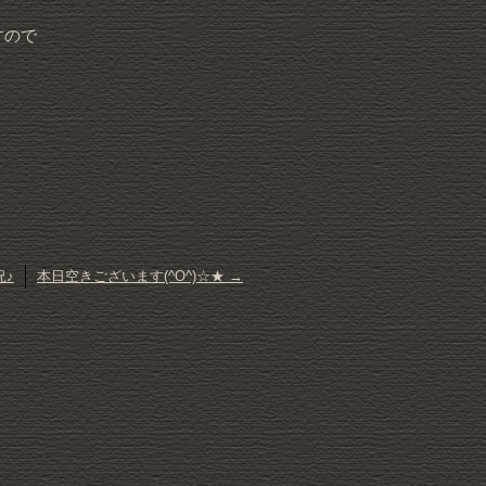
すので
況♪
本日空きございます(^O^)☆★
→