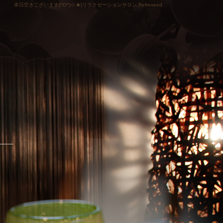
本日空きございます(^O^)☆★|リラクゼーションサロン Refreseed