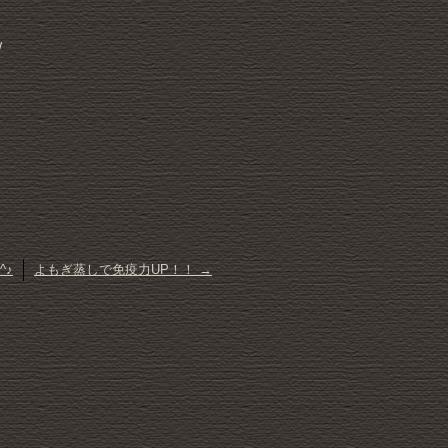
/
^♪
よもぎ蒸しで免疫力UP！！
→