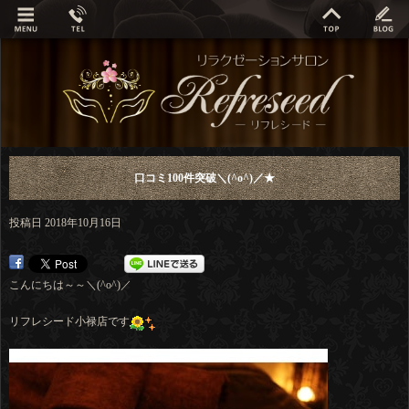
口コミ100件突破＼(^o^)／★
投稿日
2018年10月16日
こんにちは～～＼(^o^)／
リフレシード小禄店です