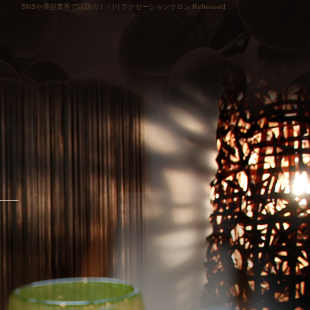
SNSや美容業界で話題の！！|リラクゼーションサロン Refreseed