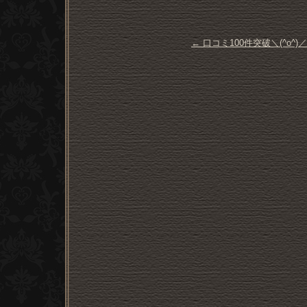
←
口コミ100件突破＼(^o^)