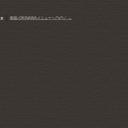
／★
南国♪OKINAWAメニュー＼(^o^)／
→