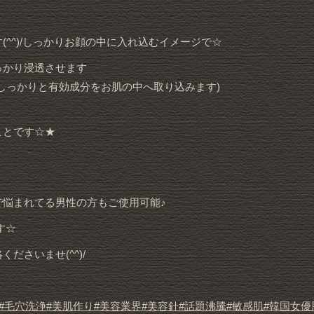
^^)/しっかりお顔の中に入れ込むイメージで☆
っかり浸透させます
しっかりと有効成分をお肌の中へ取り込みます)
ことです☆★
悩まれてる男性の方もご使用可能♪
す☆
さいませ(^^)/
#毛穴洗浄
#美肌作り
#美容業界
#美容針
#話題沸騰
#敏感肌
#韓国女優