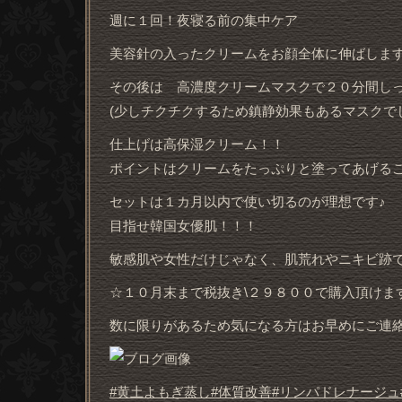
週に１回！夜寝る前の集中ケア
美容針の入ったクリームをお顔全体に伸ばします(
その後は 高濃度クリームマスクで２０分間し
(少しチクチクするため鎮静効果もあるマスクで
仕上げは高保湿クリーム！！
ポイントはクリームをたっぷりと塗ってあげる
セットは１カ月以内で使い切るのが理想です♪
目指せ韓国女優肌！！！
敏感肌や女性だけじゃなく、肌荒れやニキビ跡で
☆１０月末まで税抜き\２９８００で購入頂けま
数に限りがあるため気になる方はお早めにご連絡くだ
#黄土よもぎ蒸し
#体質改善
#リンパドレナージュ