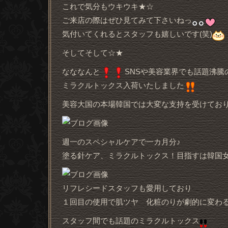
これで気分もウキウキ★☆
ご来店の際はぜひ見てみて下さいねっ
気付いてくれるとスタッフも嬉しいです(笑)
そしてそして☆★
なななんと
SNSや美容業界でも話題沸騰
ミラクルトックス入荷いたしました
美容大国の本場韓国では大変な支持を受けてお
週一のスペシャルケアで一カ月分♪
塗る針ケア、ミラクルトックス！目指すは韓国女優肌
リフレシードスタッフも愛用しており
１回目の使用で肌ツヤ 化粧のりが劇的に変わ
スタッフ間でも話題のミラクルトックス