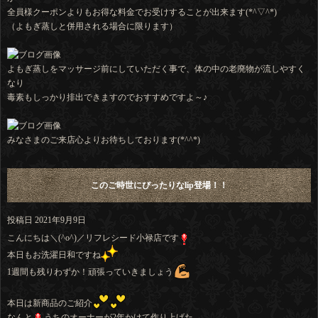
全員様クーポンよりもお得な料金でお受けすることが出来ます(*^▽^*)
（よもぎ蒸しと併用される場合に限ります）
よもぎ蒸しをマッサージ前にしていただく事で、体の中の老廃物が流しやすく
なり
毒素もしっかり排出できますのでおすすめですよ～♪
みなさまのご来店心よりお待ちしております(*^^*)
このご時世にぴったりなlip登場！！
投稿日
2021年9月9日
こんにちは＼(^o^)／リフレシード小禄店です
本日もお洗濯日和ですね
1週間も残りわずか！頑張っていきましょう
本日は新商品のご紹介
なんと
うちのオーナーが2年かけて作り上げた