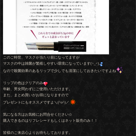
このご時世、マスクが当たり前になってますが
マスクの中は雑菌が繁殖しやすい環境になっています(>_<)
なので殺菌効果のあるリップで少しでも清潔にしておきたいですよね
リップの色はクリアのみ
年齢、男女問わずにご使用いただけます。
また、まとめ買いがお得になりますので
プレゼントにもオススメですよ＼(^o^)／
気になる方はお気軽にお問合せください☆
購入できるのはリフレシードもしくはネット販売のみ！！
皆様のご来店心よりお待ちしております。