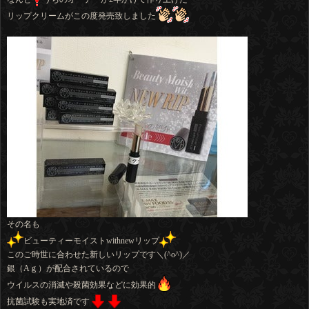
リップクリームがこの度発売致しました
その名も
ビューティーモイストwithnewリップ
このご時世に合わせた新しいリップです＼(^o^)／
銀（Aｇ）が配合されているので
ウイルスの消滅や殺菌効果などに効果的
抗菌試験も実地済です