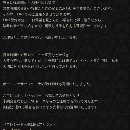
当日に保育園からの呼び出し等で
営業時間の短縮や急遽ご予約の変更のお願いをする場合がございます。
その際、LINEでのご連絡をさせて頂きます。
LINE登録が無く、お電話も繋がらない場合には誠に勝手ながら
臨時休業の張り紙を玄関に掲載し営業を終える可能性がございます。
ご理解と、ご協力を宜しくお願い申し上げます。
営業時間の短縮やメニュー変更などが続き、
大変心苦しい限りですが、ご来店時には来てよかった。と喜んで頂ける様
大切にお客様をお迎えしたいと思っております。
ボディマッサージのご予約受け付けも再開いたしました。
ご予約はホットペッパー・お電話での受付となり、
予約変更などはLINEトークからのご連絡でも承っております。
(確認が遅れる場合もありますが先着順でお返事いたします)
リフレシード公式LINEアカウント