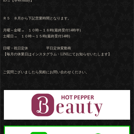
ID→【＠493uuiiy】
Ｒ５ ８月から下記営業時間となります。
月曜～金曜→ １０時～１６時(最終受付14時半)
土曜日→ １０時～１５時(最終受付14時)
日曜・祝日定休 平日定休変動有
【毎月の休業日はインスタグラム・LINEにてお知らせいたします】
ご質問ございましたら気軽にお問い合わせください。