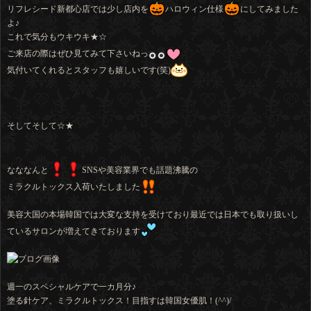
リフレシード新都心店では少し店内を
ハロウィン仕様
にしてみました
よ♪
これで気分もウキウキ★☆
ご来店の際はぜひ見てみて下さいねっ
気付いてくれるとスタッフも嬉しいです(笑)
そしてそして☆★
なななんと
SNSや美容業界でも話題沸騰の
ミラクルトックス入荷いたしました
美容大国の本場韓国では大変な支持を受けており最近では日本でも取り扱いし
ているサロンが増えてきております
週一のスペシャルケアで一カ月分♪
塗る針ケア、ミラクルトックス！目指すは韓国女優肌！(^^)/