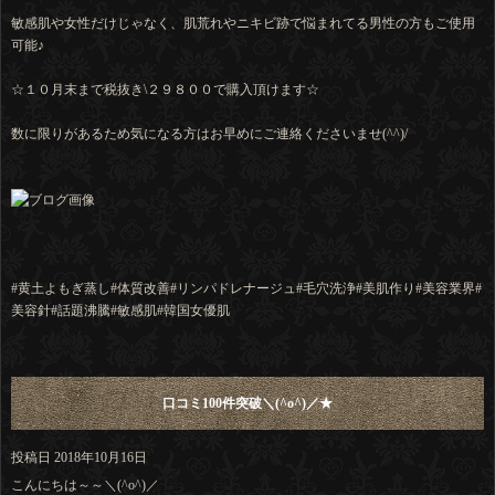
敏感肌や女性だけじゃなく、肌荒れやニキビ跡で悩まれてる男性の方もご使用
可能♪
☆１０月末まで税抜き\２９８００で購入頂けます☆
数に限りがあるため気になる方はお早めにご連絡くださいませ(^^)/
#黄土よもぎ蒸し
#体質改善
#リンパドレナージュ
#毛穴洗浄
#美肌作り
#美容業界
#
美容針
#話題沸騰
#敏感肌
#韓国女優肌
口コミ100件突破＼(^o^)／★
投稿日
2018年10月16日
こんにちは～～＼(^o^)／