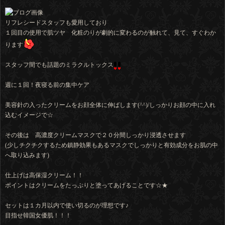
リフレシードスタッフも愛用しており
１回目の使用で肌ツヤ 化粧のりが劇的に変わるのが触れて、見て、すぐわか
ります
スタッフ間でも話題のミラクルトックス
週に１回！夜寝る前の集中ケア
美容針の入ったクリームをお顔全体に伸ばします(^^)/しっかりお顔の中に入れ
込むイメージで☆
その後は 高濃度クリームマスクで２０分間しっかり浸透させます
(少しチクチクするため鎮静効果もあるマスクでしっかりと有効成分をお肌の中
へ取り込みます)
仕上げは高保湿クリーム！！
ポイントはクリームをたっぷりと塗ってあげることです☆★
セットは１カ月以内で使い切るのが理想です♪
目指せ韓国女優肌！！！