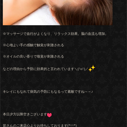
※マッサージで血行がよくなり、リラックス効果。脳の血流も増加。
※心地よい手の感触で触覚が刺激される
※オイルの良い香りで嗅覚が刺激される
などの理由から予防に効果的と言われています＼(^o^)／
キレイにもなれて病気の予防にもなるって素敵ですね～～♪
本日夕方以降空きございます
皆さんのご来店心よりお待ちしております(*^^*)