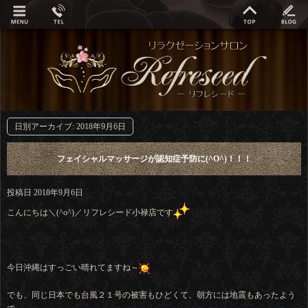
日別アーカイブ:
2018年9月6日
フェイシャルマッサージが認知症予防に(^O^)！！！
投稿日
2018年9月6日
こんにちは＼(^o^)／リフレシード小禄店です
今日沖縄はすっごい晴れてますね～
でも、同じ日本でも台風２１号の被害もひどくて、朝方には地震もあったよう