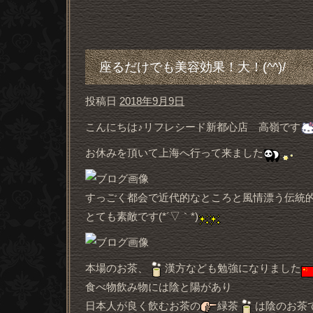
座るだけでも美容効果！大！(^^)/
投稿日
2018年9月9日
こんにちは♪リフレシード新都心店 高嶺です
お休みを頂いて上海へ行って来ました
すっごく都会で近代的なところと風情漂う伝統
とても素敵です(*´▽｀*)
本場のお茶、
漢方なども勉強になりました
食べ物飲み物には陰と陽があり
日本人が良く飲むお茶の
緑茶
は陰のお茶