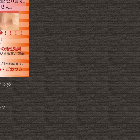
／☆彡
か？