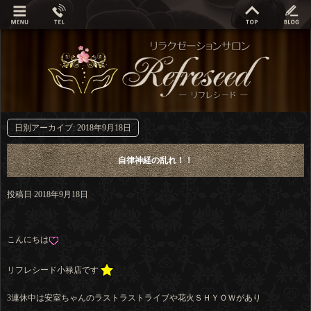
日別アーカイブ:
2018年9月18日
自律神経の乱れ！！
投稿日
2018年9月18日
こんにちは
リフレシード小禄店です
3連休中は安室ちゃんのラストラストライブや花火ＳＨＹＯＷがあり