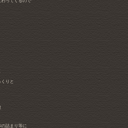
変わってくるので
腹
っくりと
腹
パの詰まり等に