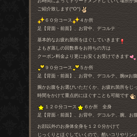
お時間によってトリートメントしていく場所が
ご紹介致します(^O^)
６０分コース
４か所
足【背面・前面】、お背中、デコルテ
基本的なお疲れ箇所をほぐしていきます
よもぎ蒸しの回数券をお持ちの方は
クーポン料金より更にお安くお受けできます
９０分コース
５か所
足【背面・前面】、お背中、デコルテ、腕orお
腕かお腹をお選びいただくか、お疲れ箇所をじ
時間をかけて重点的にほぐすことも可能です
１２０分コース
６か所 全身
足【背面・前面】、お背中、デコルテ、腕、お
お顔以外のお身体全身を１２０分かけて
じっくりとほぐしていくので、酷いコリやリン