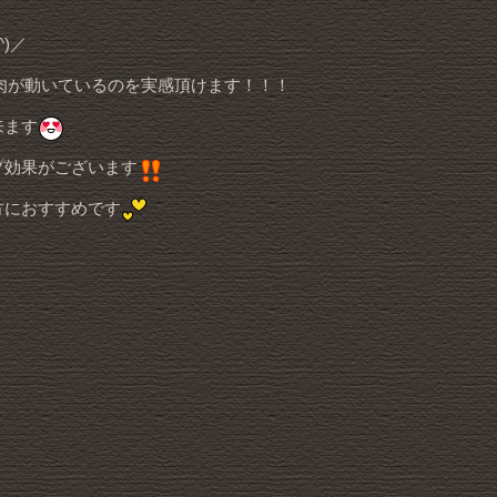
)／
肉が動いているのを実感頂けます！！！
来ます
プ効果がございます
方におすすめです