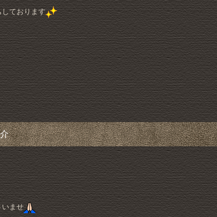
ちしております
介
さいませ