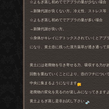
☆よもぎ蒸し初めてでアブラの量が少ない場合
→新陳代謝が良くない方。冷え性、ストレス等
☆よもぎ蒸し初めてでアブラの量が多い場合
→新陳代謝が良い方。
☆身体がキレイにデトックスされていくとアブ
になり、黄土壺に残った漢方薬草が透き通って
黄土には老廃物を引き寄せる力、吸収する力が
回数を重ねていくことにより、壺のフチについ
中央に集まるようになります
老廃物の変化を見るのが楽しみになってきます
黄土よもぎ蒸し是非お試し下さい