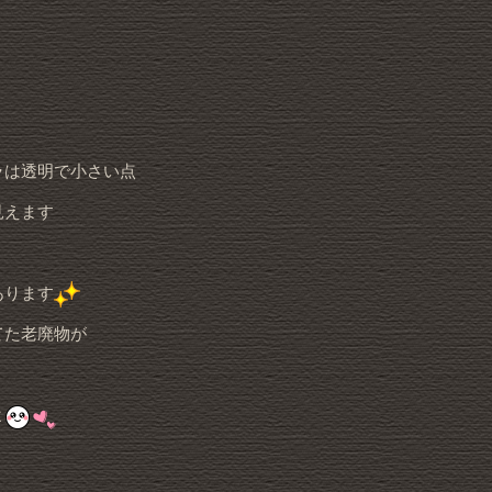
ラは透明で小さい点
見えます
あります
てた老廃物が
よ