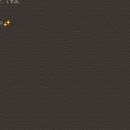
で、くすみ、
り