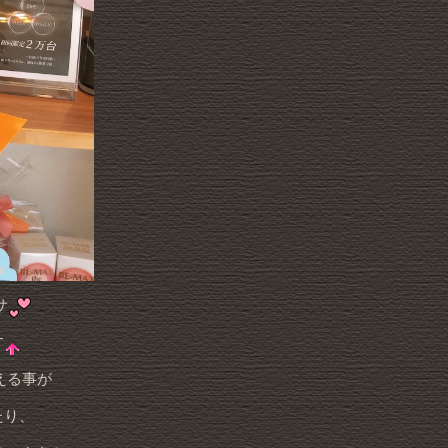
サ
す
える事が
たり、