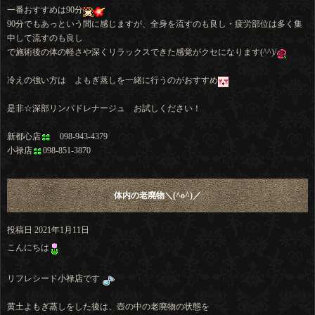
一番おすすめは90分
90分でもあっという間に感じますが、全身を流すのも良し・疲労部位は多く集
中して流すのも良し
で施術後の体の軽さや深くリラックスできた感覚がクセになります(^^)/
冷えの強い方は よもぎ蒸しを一緒に行うのがおすすめ
是非☆深部リンパドレナージュ お試しください！
新都心店
098-943-4379
小禄店
098-851-3870
体内の老廃物＼(^o^)／
投稿日
2021年1月11日
こんにちは
リフレシード小禄店です
黄土よもぎ蒸しをした後は、壺の中の老廃物の状態を