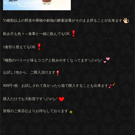
55種類以上の野菜や果物や穀物の酵素栄養がそのまま摂ることが出来ます
飲み方も色々～食事と一緒に飲んでもOK
1食切り替えてもOK
7種類のベリーと味もココアと飲みやすくなってます＼(^o^)／
お試し1包から、ご購入頂けます
800円+税 お試しされて良かったら箱で購入することも出来ます
購入だけでも大歓迎です＼(^o^)／
皆様のご来店心よりお待ちしております