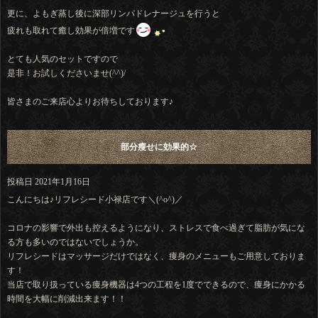
更に、よもぎ蒸し後に深部リンパドレナージュを行うと
疲れも取れて癒し効果が倍増です
とても人気のセットですので
是非！お試しくださいませ(^^)/
皆さまのご来店心よりお待ちしております♪
部分瘦せに効果的☆
投稿日
2021年1月16日
こんにちは♪リフレシード小禄店です＼(^o^)／
コロナの影響で外出も控えるようになり、ストレスで食べ過ぎて脂肪が気にな
る方も多いのではないでしょうか。
リフレシードはマッサージだけではなく、痩身のメニューもご用意しておりま
す！
当店で取り扱っている痩身機器は4つの工程を1度でできるので、痩身にかかる
時間を大幅に削減出来ます！！