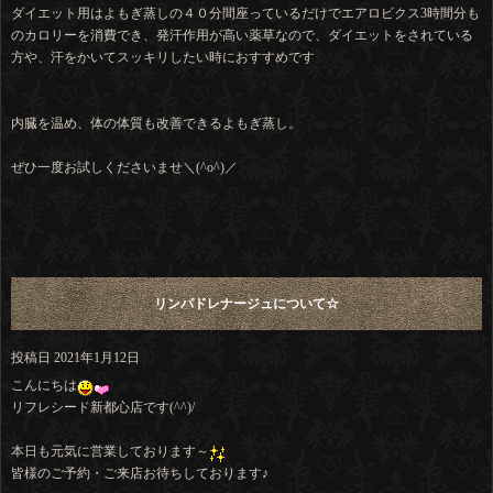
ダイエット用はよもぎ蒸しの４０分間座っているだけでエアロビクス3時間分も
のカロリーを消費でき、発汗作用が高い薬草なので、ダイエットをされている
方や、汗をかいてスッキリしたい時におすすめです
内臓を温め、体の体質も改善できるよもぎ蒸し。
ぜひ一度お試しくださいませ＼(^o^)／
リンパドレナージュについて☆
投稿日
2021年1月12日
こんにちは
リフレシード新都心店です(^^)/
本日も元気に営業しております～
皆様のご予約・ご来店お待ちしております♪