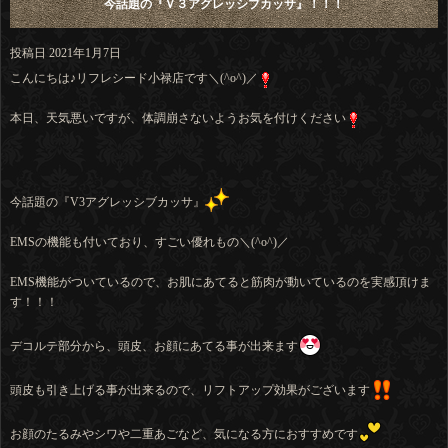
今話題の『Ｖ３アグレッシブカッサ』！！！
投稿日
2021年1月7日
こんにちは♪リフレシード小禄店です＼(^o^)／
本日、天気悪いですが、体調崩さないようお気を付けください
今話題の『V3アグレッシブカッサ』
EMSの機能も付いており、すごい優れもの＼(^o^)／
EMS機能がついているので、お肌にあてると筋肉が動いているのを実感頂けま
す！！！
デコルテ部分から、頭皮、お顔にあてる事が出来ます
頭皮も引き上げる事が出来るので、リフトアップ効果がございます
お顔のたるみやシワや二重あごなど、気になる方におすすめです