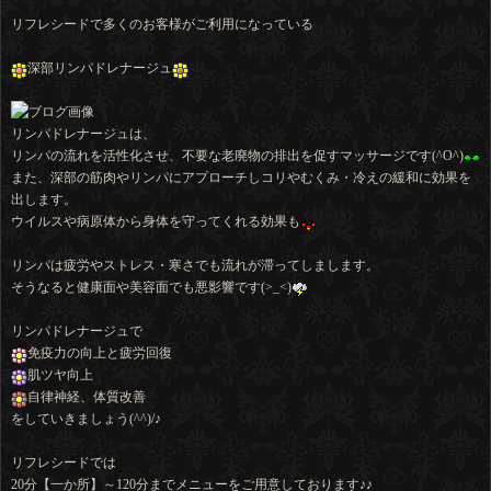
リフレシードで多くのお客様がご利用になっている
深部リンパドレナージュ
リンパドレナージュは、
リンパの流れを活性化させ、不要な老廃物の排出を促すマッサージです(^O^)
また、深部の筋肉やリンパにアプローチしコリやむくみ・冷えの緩和に効果を
出します。
ウイルスや病原体から身体を守ってくれる効果も
リンパは疲労やストレス・寒さでも流れが滞ってしまします。
そうなると健康面や美容面でも悪影響です(>_<)
リンパドレナージュで
免疫力の向上と疲労回復
肌ツヤ向上
自律神経、体質改善
をしていきましょう(^^)/♪
リフレシードでは
20分【一か所】～120分までメニューをご用意しております♪♪