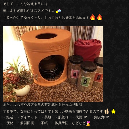
そして、こんな冷える日には
黄土よもぎ蒸しがオススメですよ
４０分かけてゆっく～り、じわじわとお身体を温めます
また。よもぎや漢方薬草の有効成分をたっぷり吸収
する事で、女性にとってはとても嬉しい効果も期待できるのです
・妊活 ・ダイエット ・美肌 ・肌荒れ ・代謝UP ・免疫力UP
・便秘 ・疲労回復 ・不眠 ・体臭予防 などなど