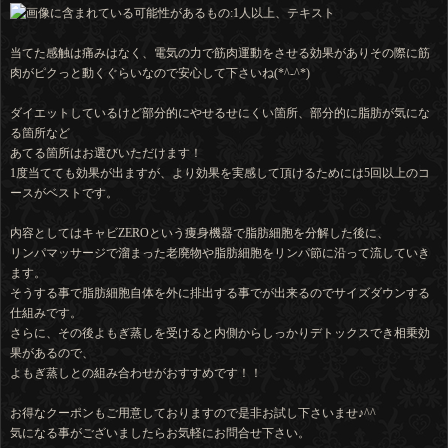
当てた感触は痛みはなく、電気の力で筋肉運動をさせる効果がありその際に筋
肉がピクっと動くぐらいなので安心して下さいね(*^-^*)
ダイエットしているけど部分的にやせるせにくい箇所、部分的に脂肪が気にな
る箇所など
あてる箇所はお選びいただけます！
1度当てても効果が出ますが、より効果を実感して頂けるためには5回以上のコ
ースがベストです。
内容としてはキャビZEROという痩身機器で脂肪細胞を分解した後に、
リンパマッサージで溜まった老廃物や脂肪細胞をリンパ節に沿って流していき
ます。
そうする事で脂肪細胞自体を外に排出する事でが出来るのでサイズダウンする
仕組みです。
さらに、その後よもぎ蒸しを受けると内側からしっかりデトックスでき相乗効
果があるので、
よもぎ蒸しとの組み合わせがおすすめです！！
お得なクーポンもご用意しておりますので是非お試し下さいませ♪^^
気になる事がございましたらお気軽にお問合せ下さい。