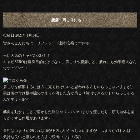
腰痛・肩こりにも！！
投稿日
2021年1月14日
皆さんこんにちは、リフレシード新都心店です(^^)/
当店人気のキャビZERO！！
キャビZEROは痩身目的だけでなく、肩こりや腰痛など、疲れにも効果絶大なん
です(*^▽^*)！！
肩こりを解消するには方に充てればいいと思われる方もいらっしゃいますが、
実は腕の付け根や脇のつまりを流した方が肩こり解消できる方もいらっしゃる
んですよ～!(^^)!
筋肉を動かすことで溶かした脂肪やリンパのつまりを流したり、筋肉自体を柔
らかくする作用があります♪
最初はつまりが強ければ痛がる方もいらっしゃいますが、つまりが取れれば
気持ち良いと寝られる方まで続出中です！(笑)